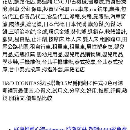
花店,網路花店,泰迪熊,CNC,中古機械,醫療險,終身醫療
險,租車,分紅保單,投資型保單,cnc車床,cnc銑床,麻將,包
裝代工,保養品代工,食品代工,派報,夾報,靠腰墊,汽車窗
簾,隔熱膜,遮陽簾,日本代標,日本代購,旗魚鬆,魚鬆,冰
餅,三明治冰餅,金爐,環保金爐,焚化爐,進銷存,軟體設計,
腳臭,易夏貼,止汗劑,按摩床,單人床,雙人床,租腳踏車,田
尾公路花園,租自行車,租單車,租單車,男性塑身衣,嬰兒
用品,奶瓶推薦,嬰幼兒用品,嬰兒用品購物網,嬰兒用品,
學步鞋,手機維修,台北手機維修,泰式按摩,台北泰式按
摩,台中泰式按摩,拇指外翻,麻糬老店
H&D DIGNITAS狄尼塔斯3.5尺房間組-5件式-2色可選
哪裡買最便宜.心得文.試用文.分享文.好用.推薦.評價.熱
銷.開箱文.優缺點比較
好康推薦心得~Bernice-防潮防蛀 塑鋼B3B4彩色資