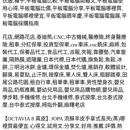
衣服,褲子,平板電腦比較,平板電腦開箱文,平板電腦使
用心得,平板電腦比價,平板電腦分享,平板電腦哪裡買,
平板電腦哪裡便宜,平板電腦週年慶,平板電腦電腦展,平
板電腦採購指南
花店,網路花店,泰迪熊,CNC,中古機械,醫療險,終身醫療
險,租車,分紅保單,投資型保單,cnc車床,cnc銑床,麻將,包
裝代工,保養品代工,食品代工,派報,夾報,靠腰墊,汽車窗
簾,隔熱膜,遮陽簾,日本代標,日本代購,旗魚鬆,魚鬆,冰
餅,三明治冰餅,金爐,環保金爐,焚化爐,進銷存,軟體設計,
腳臭,易夏貼,止汗劑,按摩床,單人床,雙人床,租腳踏車,田
尾公路花園,租自行車,租單車,租單車,男性塑身衣,嬰兒
用品,奶瓶推薦,嬰幼兒用品,嬰兒用品購物網,嬰兒用品,
學步鞋,手機維修,台北手機維修,泰式按摩,台北泰式按
摩,台中泰式按摩,拇指外翻,麻糬老店
【OCTAVIA 8 真皮】JOPA 流蘇羊皮手拿式長夾(黑)哪
裡買最便宜.心得文.試用文.分享文.好用.推薦.評價.熱