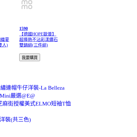
1590
【德國HOPE歐普】
潤織夏
超導熱不沾彩漾鑽石
雙人)
雙鍋組(三件組)
牛仔洋裝-La Belleza
ini嚴選@E@
芝麻街授權美式ELMO短袖T恤
洋裝(共三色)