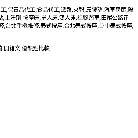
裝代工,保養品代工,食品代工,派報,夾報,靠腰墊,汽車窗簾,隔
貼,止汗劑,按摩床,單人床,雙人床,租腳踏車,田尾公路花
修,台北手機維修,泰式按摩,台北泰式按摩,台中泰式按摩,
熱銷.開箱文.優缺點比較