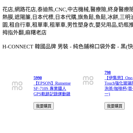
花店,網路花店,泰迪熊,CNC,中古機械,醫療險,終身醫療險
熱膜,遮陽簾,日本代標,日本代購,旗魚鬆,魚鬆,冰餅,三明
園,租自行車,租單車,租單車,男性塑身衣,嬰兒用品,奶瓶
拇指外翻,麻糬老店
H-CONNECT 韓國品牌 男裝 - 純色鋪棉口袋外套 - 
798
5990
【伊集思】One
【EPSON】Runsense
Touch強化玻
SF-710S 專業鐵人
泡茶/咖啡杯(
GPS軌跡記錄運動錶
一)