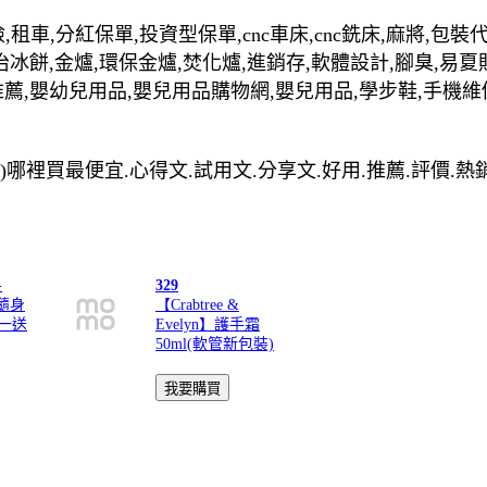
,租車,分紅保單,投資型保單,cnc車床,cnc銑床,麻將,包
治冰餅,金爐,環保金爐,焚化爐,進銷存,軟體設計,腳臭,易夏
推薦,嬰幼兒用品,嬰兒用品購物網,嬰兒用品,學步鞋,手機維
黑(快)哪裡買最便宜.心得文.試用文.分享文.好用.推薦.評價.
-
329
璃隨身
【Crabtree &
買一送
Evelyn】護手霜
50ml(軟管新包裝)