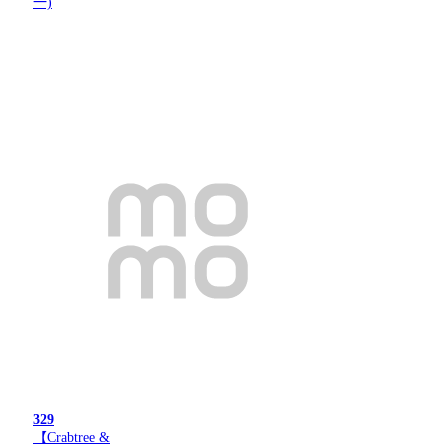
一)
329
【Crabtree &