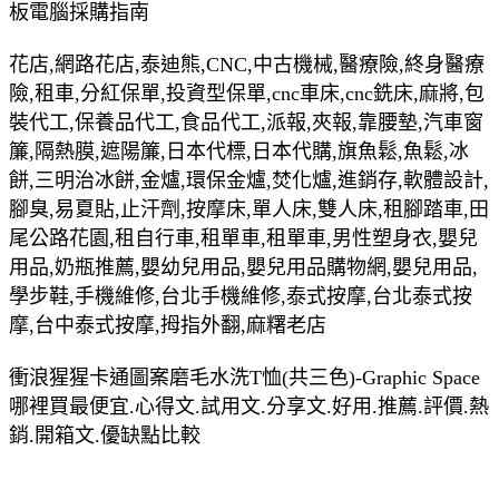
板電腦採購指南
花店,網路花店,泰迪熊,CNC,中古機械,醫療險,終身醫療
險,租車,分紅保單,投資型保單,cnc車床,cnc銑床,麻將,包
裝代工,保養品代工,食品代工,派報,夾報,靠腰墊,汽車窗
簾,隔熱膜,遮陽簾,日本代標,日本代購,旗魚鬆,魚鬆,冰
餅,三明治冰餅,金爐,環保金爐,焚化爐,進銷存,軟體設計,
腳臭,易夏貼,止汗劑,按摩床,單人床,雙人床,租腳踏車,田
尾公路花園,租自行車,租單車,租單車,男性塑身衣,嬰兒
用品,奶瓶推薦,嬰幼兒用品,嬰兒用品購物網,嬰兒用品,
學步鞋,手機維修,台北手機維修,泰式按摩,台北泰式按
摩,台中泰式按摩,拇指外翻,麻糬老店
衝浪猩猩卡通圖案磨毛水洗T恤(共三色)-Graphic Space
哪裡買最便宜.心得文.試用文.分享文.好用.推薦.評價.熱
銷.開箱文.優缺點比較