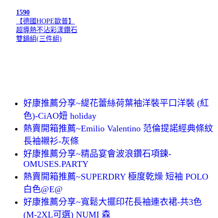
1590
【德國HOPE歐普】
超導熱不沾彩漾鑽石
雙鍋組(三件組)
好康推薦分享~緹花蕾絲荷葉袖洋裝平口洋裝 (紅
色)-CiAO妞 holiday
熱賣開箱推薦~Emilio Valentino 范倫提諾經典條紋
長袖襯衫-灰條
好康推薦分享~精品宴會波浪鑽石項鍊-
OMUSES.PARTY
熱賣開箱推薦~SUPERDRY 極度乾燥 短袖 POLO
白色@E@
好康推薦分享~寬鬆大擺印花長袖連衣裙-共3色
(M-2XL可選) NUMI 森