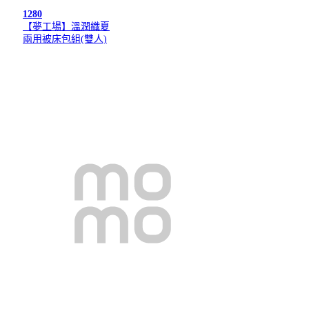
1280
【夢工場】溫潤織夏
兩用被床包組(雙人)