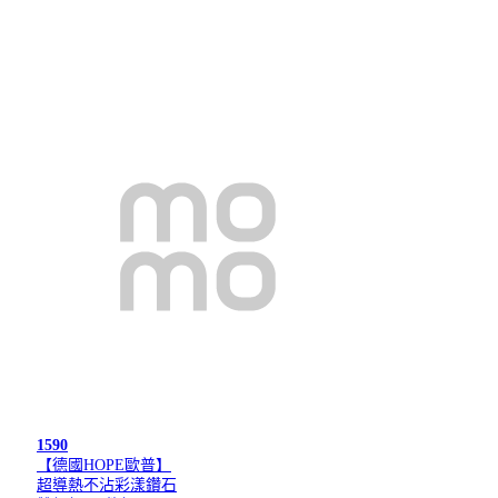
1590
【德國HOPE歐普】
超導熱不沾彩漾鑽石