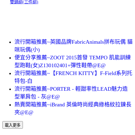
雙鍋組(三件組)
流行開箱推薦~英國品牌FabricAnimals拼布玩偶 貓
咪玩偶(小)
便宜分享推薦~ZOOT 2015首發 TEMPO 肌能訓練
型跑鞋(女)Z130102401+彈性鞋帶@E@
流行開箱推薦~【FRENCH KITTY】F-Field系列托
特包-白
流行開箱推薦~PORTER - 輕甜率性LEAD魅力造
型單肩包 - 灰@E@
熱賣開箱推薦~iBrand 英倫時尚經典綠格紋拉鍊長
夾@E@
載入更多