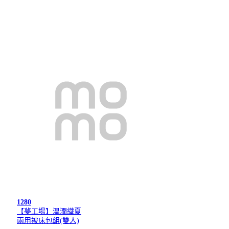
1280
【夢工場】溫潤織夏
兩用被床包組(雙人)