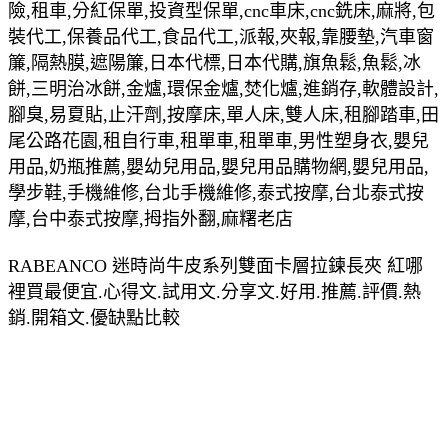
險,租車,分紅保單,投資型保單,cnc車床,cnc銑床,麻將,包
裝代工,保養品代工,食品代工,派報,夾報,靠腰墊,汽車窗
簾,隔熱膜,遮陽簾,日本代標,日本代購,旗魚鬆,魚鬆,冰
餅,三明治冰餅,金爐,環保金爐,焚化爐,進銷存,軟體設計,
腳臭,易夏貼,止汗劑,按摩床,單人床,雙人床,租腳踏車,田
尾公路花園,租自行車,租單車,租單車,男性塑身衣,嬰兒
用品,奶瓶推薦,嬰幼兒用品,嬰兒用品購物網,嬰兒用品,
學步鞋,手機維修,台北手機維修,泰式按摩,台北泰式按
摩,台中泰式按摩,拇指外翻,麻糬老店
RABEANCO 迷時尚牛皮系列雙面卡層拉鍊長夾 紅哪
裡買最便宜.心得文.試用文.分享文.好用.推薦.評價.熱
銷.開箱文.優缺點比較