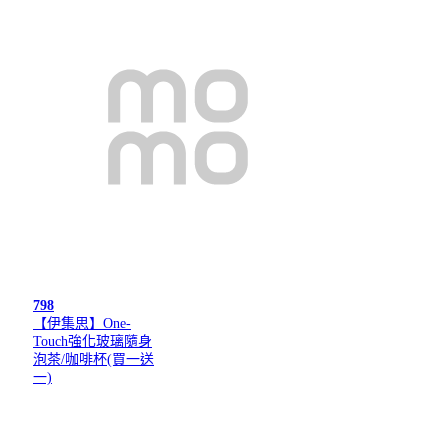
798
【伊集思】One-
Touch強化玻璃隨身
泡茶/咖啡杯(買一送
一)