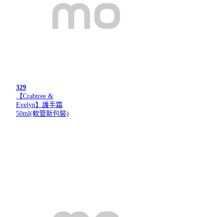
329
【Crabtree &
Evelyn】護手霜
50ml(軟管新包裝)