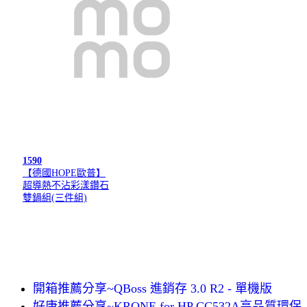
1590
【德國HOPE歐普】
超導熱不沾彩漾鑽石
雙鍋組(三件組)
開箱推薦分享~QBoss 進銷存 3.0 R2 - 單機版
好康推薦分享~KRONE for HP CC532A高品質環保