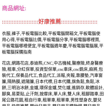
商品網址:
::::::::::::::::::::::好康推薦::::::::::::::::::::::
衣服,褲子,平板電腦比較,平板電腦開箱文,平板電腦使
用心得,平板電腦比價,平板電腦分享,平板電腦哪裡買,
平板電腦哪裡便宜,平板電腦週年慶,平板電腦電腦展,平
板電腦採購指南
花店,網路花店,泰迪熊,CNC,中古機械,醫療險,終身醫療
險,租車,分紅保單,投資型保單,cnc車床,cnc銑床,麻將,包
裝代工,保養品代工,食品代工,派報,夾報,靠腰墊,汽車窗
簾,隔熱膜,遮陽簾,日本代標,日本代購,旗魚鬆,魚鬆,冰
餅,三明治冰餅,金爐,環保金爐,焚化爐,進銷存,軟體設計,
腳臭,易夏貼,止汗劑,按摩床,單人床,雙人床,租腳踏車,田
尾公路花園,租自行車,租單車,租單車,男性塑身衣,嬰兒