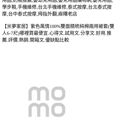
用品,奶瓶推薦,嬰幼兒用品,嬰兒用品購物網,嬰兒用品,
學步鞋,手機維修,台北手機維修,泰式按摩,台北泰式按
摩,台中泰式按摩,拇指外翻,麻糬老店
【米夢家居】紫色風情100%雙面精梳純棉兩用被套(雙
人6-7尺)哪裡買最便宜.心得文.試用文.分享文.好用.推
薦.評價.熱銷.開箱文.優缺點比較