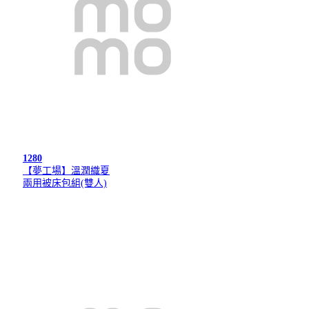
1280
【夢工場】溫潤織夏
兩用被床包組(雙人)