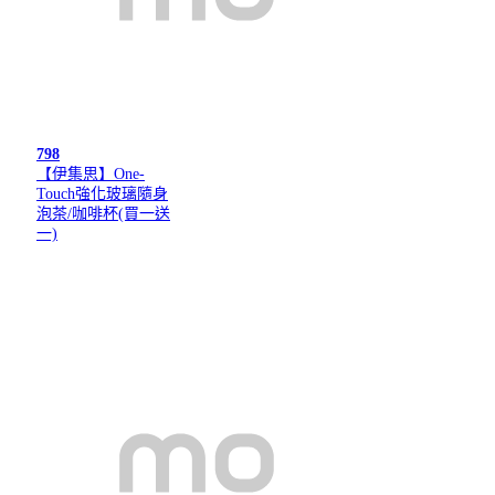
798
【伊集思】One-
Touch強化玻璃隨身
泡茶/咖啡杯(買一送
一)