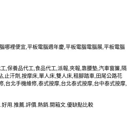
電腦哪裡便宜,平板電腦週年慶,平板電腦電腦展,平板電腦
裝代工,保養品代工,食品代工,派報,夾報,靠腰墊,汽車窗簾,隔
貼,止汗劑,按摩床,單人床,雙人床,租腳踏車,田尾公路花
修,台北手機維修,泰式按摩,台北泰式按摩,台中泰式按摩,
享文.好用.推薦.評價.熱銷.開箱文.優缺點比較