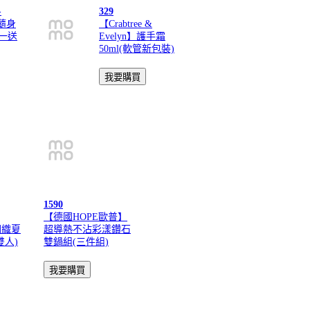
-
329
璃隨身
【Crabtree &
買一送
Evelyn】護手霜
50ml(軟管新包裝)
1590
【德國HOPE歐普】
潤織夏
超導熱不沾彩漾鑽石
雙人)
雙鍋組(三件組)