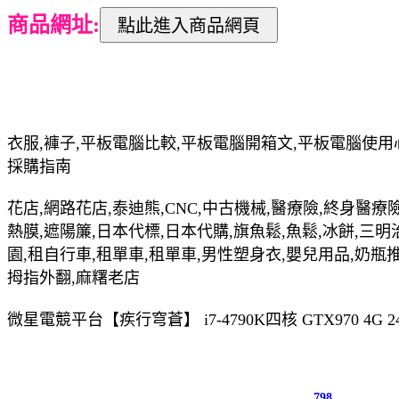
商品網址:
衣服,褲子,平板電腦比較,平板電腦開箱文,平板電腦使用
採購指南
花店,網路花店,泰迪熊,CNC,中古機械,醫療險,終身醫療險
熱膜,遮陽簾,日本代標,日本代購,旗魚鬆,魚鬆,冰餅,三明
園,租自行車,租單車,租單車,男性塑身衣,嬰兒用品,奶瓶
拇指外翻,麻糬老店
微星電競平台【疾行穹蒼】 i7-4790K四核 GTX970 4
798