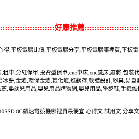
::::::::::::::::::::::好康推薦::::::::::::::::::::::
心得,平板電腦比價,平板電腦分享,平板電腦哪裡買,平板
,租車,分紅保單,投資型保單,cnc車床,cnc銑床,麻將,包
治冰餅,金爐,環保金爐,焚化爐,進銷存,軟體設計,腳臭,易夏
推薦,嬰幼兒用品,嬰兒用品購物網,嬰兒用品,學步鞋,手機維
G 240SSD 8G飆速電競機哪裡買最便宜.心得文.試用文.分