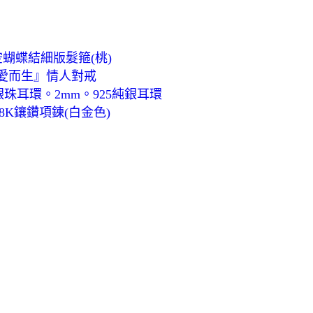
簍空蝴蝶結細版髮箍(桃)
為愛而生』情人對戒
耳環。2mm。925純銀耳環
18K鑲鑽項鍊(白金色)