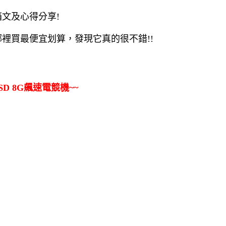
開箱文及心得分享!
還有哪裡買最便宜划算，發現它真的很不錯!!
SD 8G飆速電競機~~