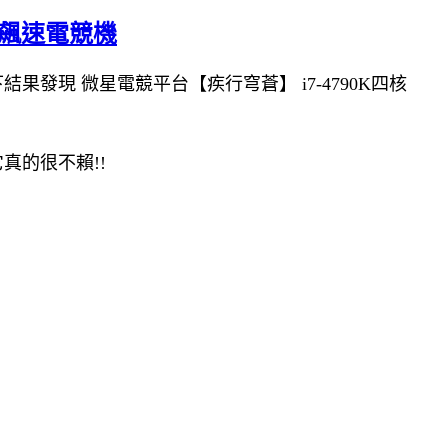
8G飆速電競機
下結果發現 微星電競平台【疾行穹蒼】 i7-4790K四核
它真的很不賴!!