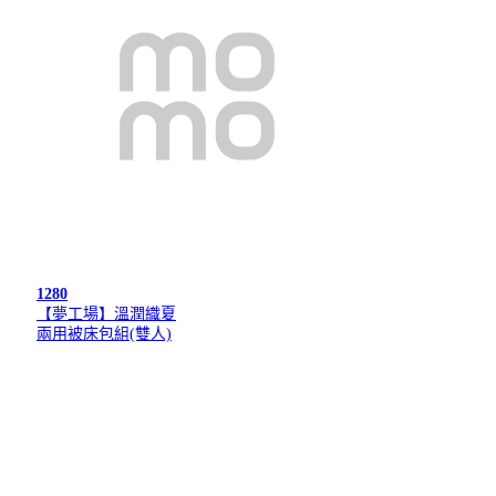
1280
【夢工場】溫潤織夏
兩用被床包組(雙人)