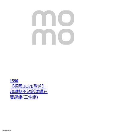
1590
【德國HOPE歐普】
超導熱不沾彩漾鑽石
雙鍋組(三件組)
-----