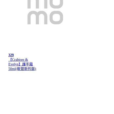
329
【Crabtree &
Evelyn】護手霜
50ml(軟管新包裝)