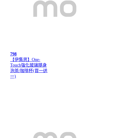
798
【伊集思】One-
Touch強化玻璃隨身
泡茶/咖啡杯(買一送
一)