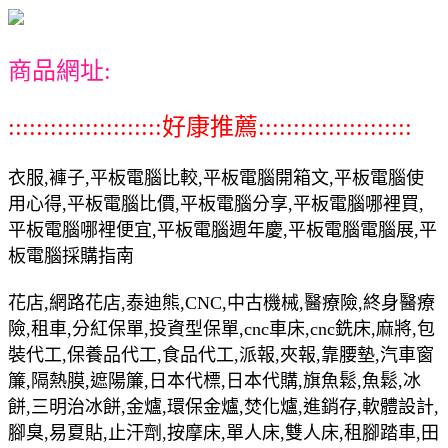
商品網址:
::::::::::::::::::::::好康推薦::::::::::::::::::::::
衣服,褲子,平板電腦比較,平板電腦開箱文,平板電腦使
用心得,平板電腦比價,平板電腦分享,平板電腦哪裡買,
平板電腦哪裡便宜,平板電腦週年慶,平板電腦電腦展,平
板電腦採購指南
花店,網路花店,泰迪熊,CNC,中古機械,醫療險,終身醫療
險,租車,分紅保單,投資型保單,cnc車床,cnc銑床,麻將,包
裝代工,保養品代工,食品代工,派報,夾報,靠腰墊,汽車窗
簾,隔熱膜,遮陽簾,日本代標,日本代購,旗魚鬆,魚鬆,冰
餅,三明治冰餅,金爐,環保金爐,焚化爐,進銷存,軟體設計,
腳臭,易夏貼,止汗劑,按摩床,單人床,雙人床,租腳踏車,田