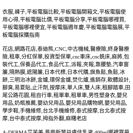
衣服,褲子,平板電腦比較,平板電腦開箱文,平板電腦使
用心得,平板電腦比價,平板電腦分享,平板電腦哪裡買,
平板電腦哪裡便宜,平板電腦週年慶,平板電腦電腦展,平
板電腦採購指南
花店,網路花店,泰迪熊,CNC,中古機械,醫療險,終身醫療
險,租車,分紅保單,投資型保單,cnc車床,cnc銑床,麻將,包
裝代工,保養品代工,食品代工,派報,夾報,靠腰墊,汽車窗
簾,隔熱膜,遮陽簾,日本代標,日本代購,旗魚鬆,魚鬆,冰
餅,三明治冰餅,金爐,環保金爐,焚化爐,進銷存,軟體設計,
腳臭,易夏貼,止汗劑,按摩床,單人床,雙人床,租腳踏車,田
尾公路花園,租自行車,租單車,租單車,男性塑身衣,嬰兒
用品,奶瓶推薦,嬰幼兒用品,嬰兒用品購物網,嬰兒用品,
學步鞋,手機維修,台北手機維修,泰式按摩,台北泰式按
摩,台中泰式按摩,拇指外翻,麻糬老店
A-DERMA艾芙美 燕麥新葉益膚佳乳液 400ml哪裡買最