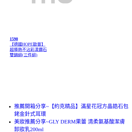
1590
【德國HOPE歐普】
超導熱不沾彩漾鑽石
雙鍋組(三件組)
推薦開箱分享~【約克精品】滿星花冠方晶鋯石包
銠金針式耳環
美妝推薦分享~GLY DERM果蕾 清柔氨基酸潔膚
卸妝乳200ml