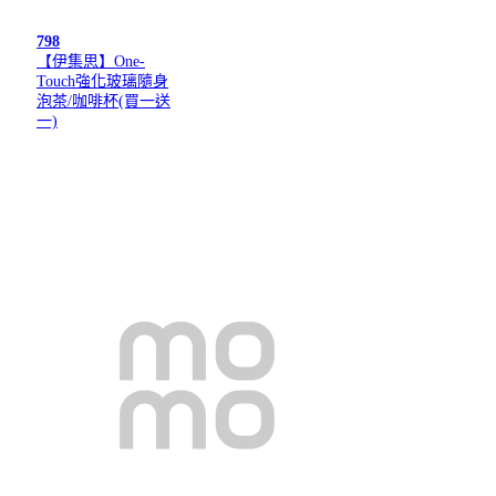
798
【伊集思】One-
Touch強化玻璃隨身
泡茶/咖啡杯(買一送
一)