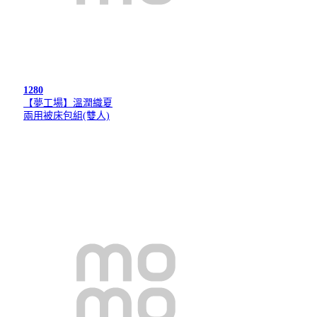
1280
【夢工場】溫潤織夏
兩用被床包組(雙人)