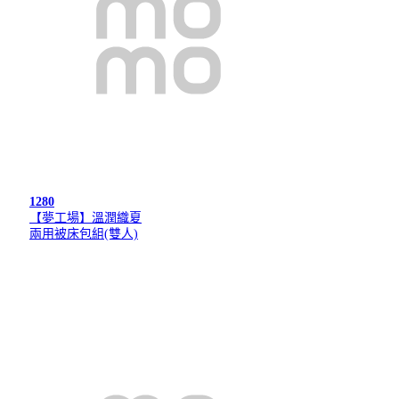
1280
【夢工場】溫潤織夏
兩用被床包組(雙人)