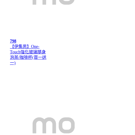
798
【伊集思】One-
Touch強化玻璃隨身
泡茶/咖啡杯(買一送
一)