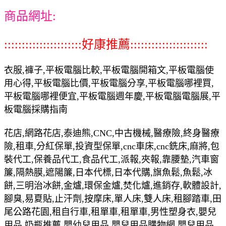
商品網址:
::::::::::::::::::::::好康推薦::::::::::::::::::::::
衣服,褲子,平板電腦比較,平板電腦開箱文,平板電腦使
用心得,平板電腦比價,平板電腦分享,平板電腦哪裡買,
平板電腦哪裡便宜,平板電腦週年慶,平板電腦電腦展,平
板電腦採購指南
花店,網路花店,泰迪熊,CNC,中古機械,醫療險,終身醫療
險,租車,分紅保單,投資型保單,cnc車床,cnc銑床,麻將,包
裝代工,保養品代工,食品代工,派報,夾報,靠腰墊,汽車窗
簾,隔熱膜,遮陽簾,日本代標,日本代購,旗魚鬆,魚鬆,冰
餅,三明治冰餅,金爐,環保金爐,焚化爐,進銷存,軟體設計,
腳臭,易夏貼,止汗劑,按摩床,單人床,雙人床,租腳踏車,田
尾公路花園,租自行車,租單車,租單車,男性塑身衣,嬰兒
用品,奶瓶推薦,嬰幼兒用品,嬰兒用品購物網,嬰兒用品,