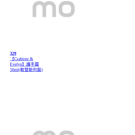
329
【Crabtree &
Evelyn】護手霜
50ml(軟管新包裝)