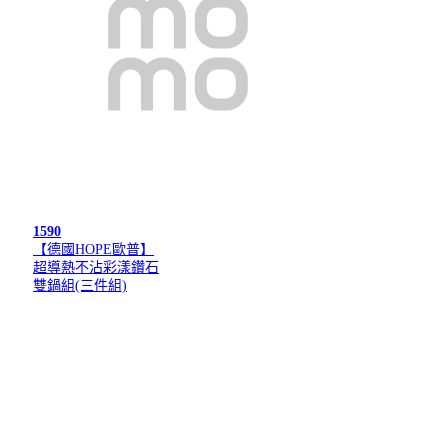
1590
【德國HOPE歐普】
超導熱不沾彩漾鑽石
雙鍋組(三件組)