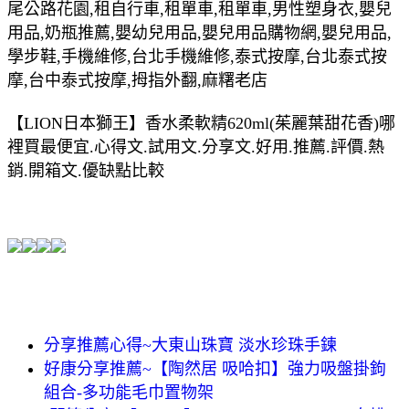
尾公路花園,租自行車,租單車,租單車,男性塑身衣,嬰兒
用品,奶瓶推薦,嬰幼兒用品,嬰兒用品購物網,嬰兒用品,
學步鞋,手機維修,台北手機維修,泰式按摩,台北泰式按
摩,台中泰式按摩,拇指外翻,麻糬老店
【LION日本獅王】香水柔軟精620ml(茱麗葉甜花香)哪
裡買最便宜.心得文.試用文.分享文.好用.推薦.評價.熱
銷.開箱文.優缺點比較
分享推薦心得~大東山珠寶 淡水珍珠手鍊
好康分享推薦~【陶然居 吸哈扣】強力吸盤掛鉤
組合-多功能毛巾置物架