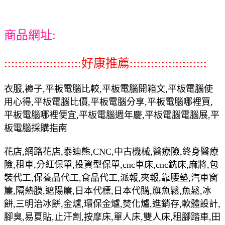
商品網址:
::::::::::::::::::::::好康推薦::::::::::::::::::::::
衣服,褲子,平板電腦比較,平板電腦開箱文,平板電腦使
用心得,平板電腦比價,平板電腦分享,平板電腦哪裡買,
平板電腦哪裡便宜,平板電腦週年慶,平板電腦電腦展,平
板電腦採購指南
花店,網路花店,泰迪熊,CNC,中古機械,醫療險,終身醫療
險,租車,分紅保單,投資型保單,cnc車床,cnc銑床,麻將,包
裝代工,保養品代工,食品代工,派報,夾報,靠腰墊,汽車窗
簾,隔熱膜,遮陽簾,日本代標,日本代購,旗魚鬆,魚鬆,冰
餅,三明治冰餅,金爐,環保金爐,焚化爐,進銷存,軟體設計,
腳臭,易夏貼,止汗劑,按摩床,單人床,雙人床,租腳踏車,田