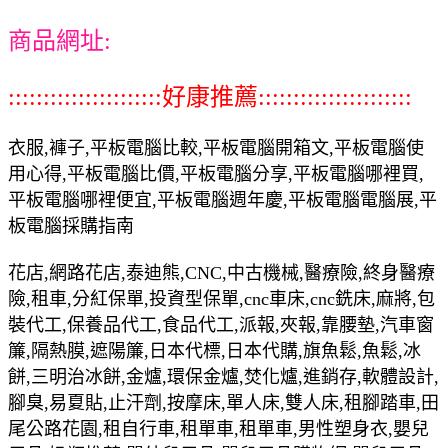
商品網址:
::::::::::::::::::::::好康推薦::::::::::::::::::::::
衣服,褲子,平板電腦比較,平板電腦開箱文,平板電腦使
用心得,平板電腦比價,平板電腦分享,平板電腦哪裡買,
平板電腦哪裡便宜,平板電腦週年慶,平板電腦電腦展,平
板電腦採購指南
花店,網路花店,泰迪熊,CNC,中古機械,醫療險,終身醫療
險,租車,分紅保單,投資型保單,cnc車床,cnc銑床,麻將,包
裝代工,保養品代工,食品代工,派報,夾報,靠腰墊,汽車窗
簾,隔熱膜,遮陽簾,日本代標,日本代購,旗魚鬆,魚鬆,冰
餅,三明治冰餅,金爐,環保金爐,焚化爐,進銷存,軟體設計,
腳臭,易夏貼,止汗劑,按摩床,單人床,雙人床,租腳踏車,田
尾公路花園,租自行車,租單車,租單車,男性塑身衣,嬰兒