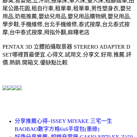
腳臭,易夏貼,止汗劑,按摩床,單人床,雙人床,租腳踏車,田
尾公路花園,租自行車,租單車,租單車,男性塑身衣,嬰兒
用品,奶瓶推薦,嬰幼兒用品,嬰兒用品購物網,嬰兒用品,
學步鞋,手機維修,台北手機維修,泰式按摩,台北泰式按
摩,台中泰式按摩,拇指外翻,麻糬老店
PENTAX 3D 立體拍攝取景器 STERERO ADAPTER D
SET哪裡買最便宜.心得文.試用文.分享文.好用.推薦.評
價.熱銷.開箱文.優缺點比較
分享推薦心得~ISSEY MIYAKE 三宅一生
BAOBAO數字方格6x6手提包(墨綠)
好康分享推薦~相機充電器 CASIO NP70 EX-Z150